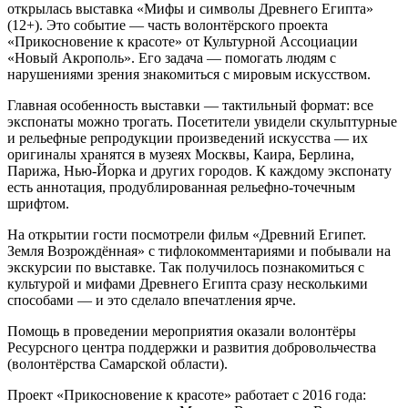
открылась выставка «Мифы и символы Древнего Египта»
(12+). Это событие — часть волонтёрского проекта
«Прикосновение к красоте» от Культурной Ассоциации
«Новый Акрополь». Его задача — помогать людям с
нарушениями зрения знакомиться с мировым искусством.
Главная особенность выставки — тактильный формат: все
экспонаты можно трогать. Посетители увидели скульптурные
и рельефные репродукции произведений искусства — их
оригиналы хранятся в музеях Москвы, Каира, Берлина,
Парижа, Нью-Йорка и других городов. К каждому экспонату
есть аннотация, продублированная рельефно-точечным
шрифтом.
На открытии гости посмотрели фильм «Древний Египет.
Земля Возрождённая» с тифлокомментариями и побывали на
экскурсии по выставке. Так получилось познакомиться с
культурой и мифами Древнего Египта сразу несколькими
способами — и это сделало впечатления ярче.
Помощь в проведении мероприятия оказали волонтёры
Ресурсного центра поддержки и развития добровольчества
(волонтёрства Самарской области).
Проект «Прикосновение к красоте» работает с 2016 года: